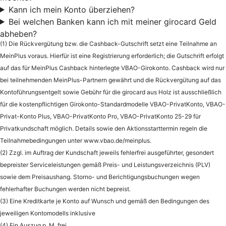
Kann ich mein Konto überziehen?
Bei welchen Banken kann ich mit meiner girocard Geld
abheben?
(1) Die Rückvergütung bzw. die Cashback-Gutschrift setzt eine Teilnahme an
MeinPlus voraus. Hierfür ist eine Registrierung erforderlich; die Gutschrift erfolgt
auf das für MeinPlus Cashback hinterlegte VBAO-Girokonto. Cashback wird nur
bei teilnehmenden MeinPlus-Partnern gewährt und die Rückvergütung auf das
Kontoführungsentgelt sowie Gebühr für die girocard aus Holz ist ausschließlich
für die kostenpflichtigen Girokonto-Standardmodelle VBAO-PrivatKonto, VBAO-
Privat-Konto Plus, VBAO-PrivatKonto Pro, VBAO-PrivatKonto 25-29 für
Privatkundschaft möglich. Details sowie den Aktionsstarttermin regeln die
Teilnahmebedingungen unter www.vbao.de/meinplus.
(2) Zzgl. im Auftrag der Kundschaft jeweils fehlerfrei ausgeführter, gesondert
bepreister Serviceleistungen gemäß Preis- und Leistungsverzeichnis (PLV)
sowie dem Preisaushang. Storno- und Berichtigungsbuchungen wegen
fehlerhafter Buchungen werden nicht bepreist.
(3) Eine Kreditkarte je Konto auf Wunsch und gemäß den Bedingungen des
jeweiligen Kontomodells inklusive
(4) Ein Auszug p. M. frei.