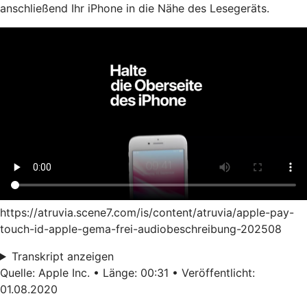
anschließend Ihr iPhone in die Nähe des Lesegeräts.
https://atruvia.scene7.com/is/content/atruvia/apple-pay-
touch-id-apple-gema-frei-audiobeschreibung-202508
Transkript anzeigen
Quelle: Apple Inc. • Länge: 00:31 • Veröffentlicht:
01.08.2020