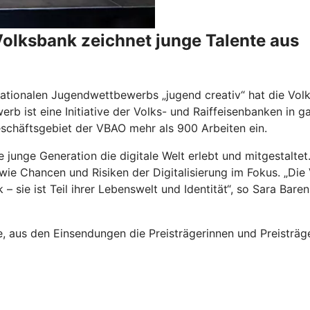
olksbank zeichnet junge Talente aus
rnationalen Jugendwettbewerbs „jugend creativ“ hat die V
rb ist eine Initiative der Volks- und Raiffeisenbanken in g
chäftsgebiet der VBAO mehr als 900 Arbeiten ein.
e junge Generation die digitale Welt erlebt und mitgestalte
ie Chancen und Risiken der Digitalisierung im Fokus. „Die V
 – sie ist Teil ihrer Lebenswelt und Identität“, so Sara Bar
e, aus den Einsendungen die Preisträgerinnen und Preisträ