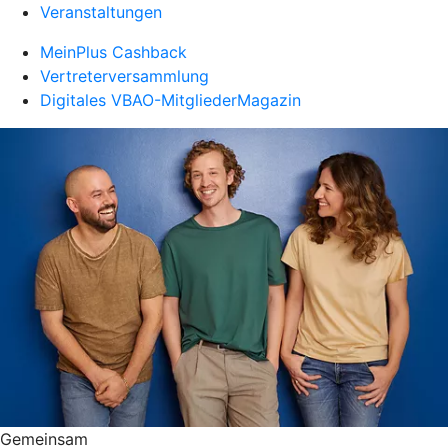
Veranstaltungen
MeinPlus Cashback
Vertreterversammlung
Digitales VBAO-MitgliederMagazin
Gemeinsam