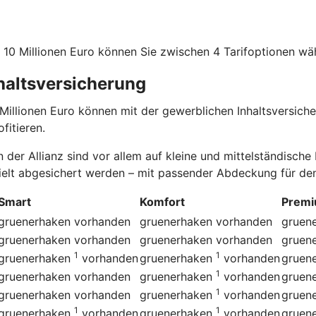
10 Millionen Euro können Sie zwischen 4 Tarif­optionen wä
nhaltsversicherung
llionen Euro können mit der gewerblichen Inhaltsversicher
fitieren.
 der Allianz sind vor allem auf kleine und mittelständisch
ielt abgesichert werden – mit passender Abdeckung für den 
Smart
Komfort
Prem
gruenerhaken
vorhanden
gruenerhaken
vorhanden
gruen
gruenerhaken
vorhanden
gruenerhaken
vorhanden
gruen
1
1
gruenerhaken
vorhanden
gruenerhaken
vorhanden
gruen
1
gruenerhaken
vorhanden
gruenerhaken
vorhanden
gruen
1
gruenerhaken
vorhanden
gruenerhaken
vorhanden
gruen
1
1
gruenerhaken
vorhanden
gruenerhaken
vorhanden
gruen