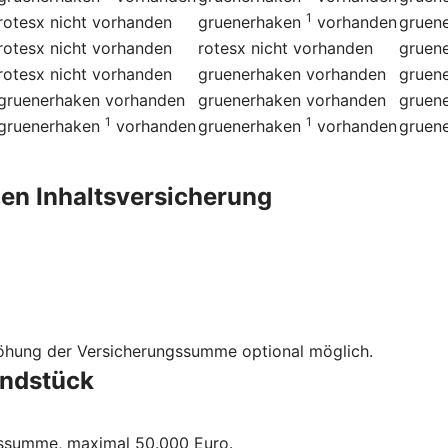
1
rotesx
nicht vorhanden
gruenerhaken
vorhanden
gruen
rotesx
nicht vorhanden
rotesx
nicht vorhanden
gruen
rotesx
nicht vorhanden
gruenerhaken
vorhanden
gruen
gruenerhaken
vorhanden
gruenerhaken
vorhanden
gruen
1
1
gruenerhaken
vorhanden
gruenerhaken
vorhanden
gruen
en Inhalts­versicherung
höhung der Versicherungssumme optional möglich.
undstück
gssumme, maximal 50.000 Euro.