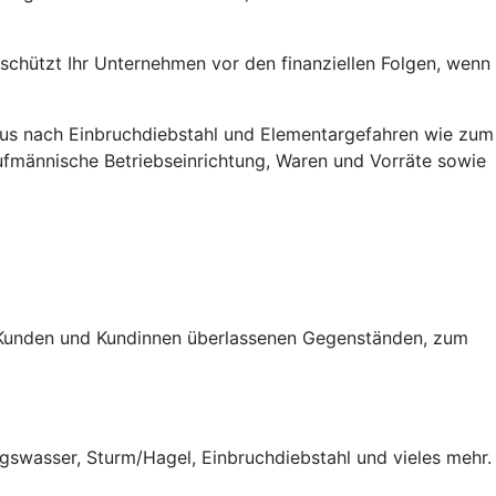
, schützt Ihr Unternehmen vor den finanziellen Folgen, wenn
mus nach Einbruch­diebstahl und Elementar­gefahren wie zum
­männische Betriebs­einrichtung, Waren und Vorräte sowie
on Kunden und Kundinnen überlassenen Gegenständen, zum
ungswasser, Sturm/Hagel, Einbruchdiebstahl und vieles mehr.