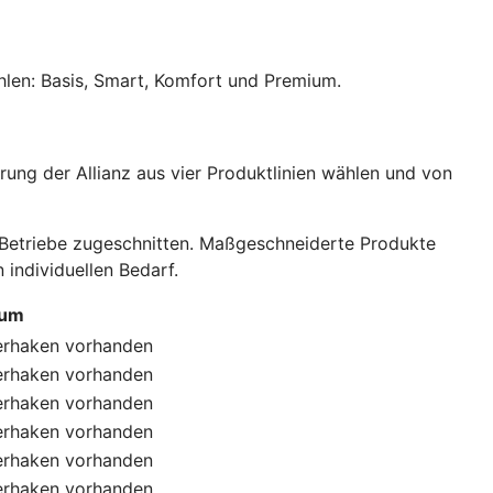
hlen: Basis, Smart, Komfort und Premium.
ung der Allianz aus vier Produktlinien wählen und von
e Betriebe zugeschnitten. Maßgeschneiderte Produkte
individuellen Bedarf.
ium
erhaken
vorhanden
erhaken
vorhanden
erhaken
vorhanden
erhaken
vorhanden
erhaken
vorhanden
erhaken
vorhanden