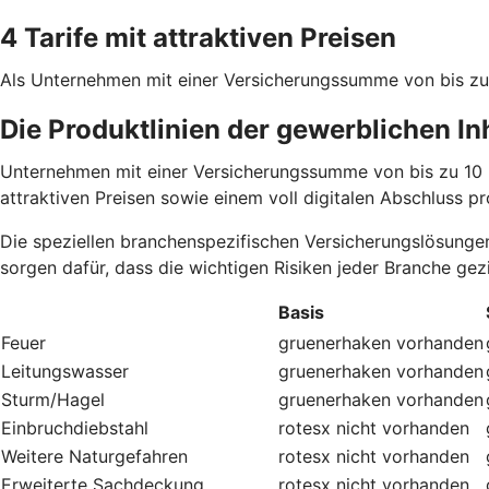
4 Tarife mit attraktiven Preisen
Als Unternehmen mit einer Versicherungssumme von bis zu 
Die Produktlinien der gewerblichen I
Unternehmen mit einer Versicherungssumme von bis zu 10 Mi
attraktiven Preisen sowie einem voll digitalen Abschluss pro
Die speziellen branchenspezifischen Versicherungslösungen
sorgen dafür, dass die wichtigen Risiken jeder Branche gez
Basis
Feuer
gruenerhaken
vorhanden
Leitungswasser
gruenerhaken
vorhanden
Sturm/Hagel
gruenerhaken
vorhanden
Einbruchdiebstahl
rotesx
nicht vorhanden
Weitere Naturgefahren
rotesx
nicht vorhanden
Erweiterte Sachdeckung
rotesx
nicht vorhanden