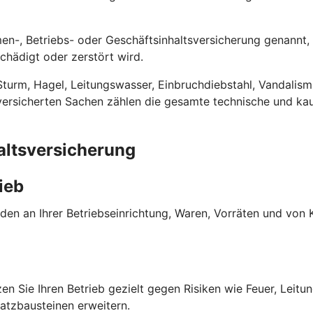
men-, Betriebs- oder Geschäfts­inhalts­versicherung genannt
chädigt oder zerstört wird.
Sturm, Hagel, Leitungswasser, Einbruch­diebstahl, Vandalis
ersicherten Sachen zählen die gesamte technische und kauf
alts­versicherung
ieb
häden an Ihrer Betriebseinrichtung, Waren, Vorräten und v
zen Sie Ihren Betrieb gezielt gegen Risiken wie Feuer, Leit
atz­bausteinen erweitern.