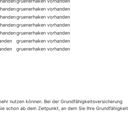
rhanden
gruenerhaken
vorhanden
rhanden
gruenerhaken
vorhanden
rhanden
gruenerhaken
vorhanden
rhanden
gruenerhaken
vorhanden
rhanden
gruenerhaken
vorhanden
handen
gruenerhaken
vorhanden
handen
gruenerhaken
vorhanden
t mehr nutzen können. Bei der Grundfähigkeitsversicherung
e schon ab dem Zeitpunkt, an dem Sie Ihre Grundfähigkeit