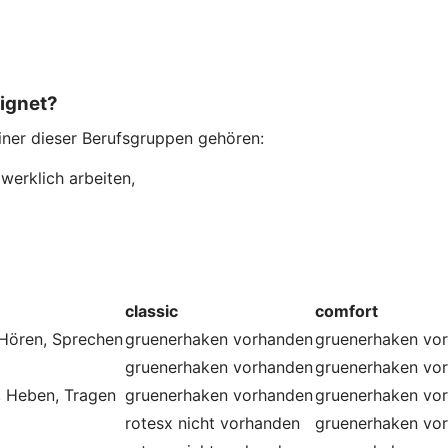
eignet?
einer dieser Berufsgruppen gehören:
werklich arbeiten,
classic
comfort
 Hören, Sprechen
gruenerhaken
vorhanden
gruenerhaken
vo
gruenerhaken
vorhanden
gruenerhaken
vo
, Heben, Tragen
gruenerhaken
vorhanden
gruenerhaken
vo
rotesx
nicht vorhanden
gruenerhaken
vo