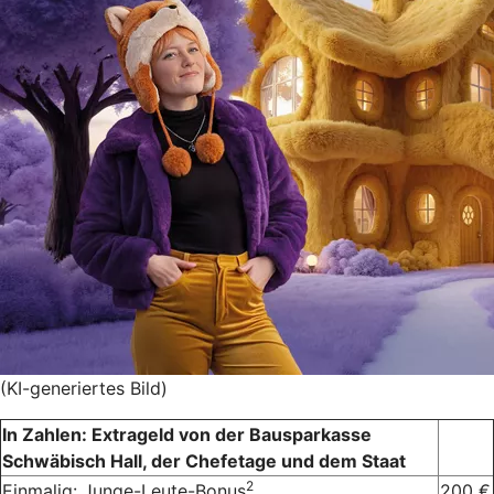
(KI-generiertes Bild)
In Zahlen: Extrageld von der Bausparkasse
Schwäbisch Hall, der Chefetage und dem Staat
2
Einmalig: Junge-Leute-Bonus
200 €